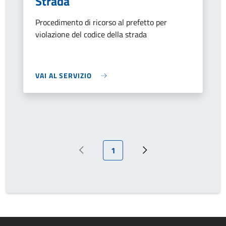
Strada
Procedimento di ricorso al prefetto per
violazione del codice della strada
VAI AL SERVIZIO
Pagina attuale
1
Pagina precedente
Prossima pagina