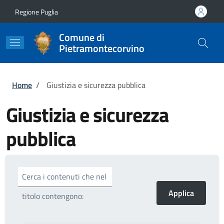
Salta al contenuto principale
Skip to footer content
Regione Puglia
Comune di
Pietramontecorvino
Briciole di pane
Home
/
Giustizia e sicurezza pubblica
Giustizia e sicurezza
pubblica
Cerca i contenuti che nel
titolo contengono: