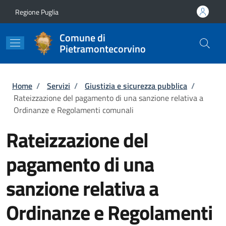
Salta al contenuto principale
Skip to footer content
Regione Puglia
Comune di
Pietramontecorvino
Briciole di pane
Home
/
Servizi
/
Giustizia e sicurezza pubblica
/
Rateizzazione del pagamento di una sanzione relativa a
Ordinanze e Regolamenti comunali
Rateizzazione del
pagamento di una
sanzione relativa a
Ordinanze e Regolamenti