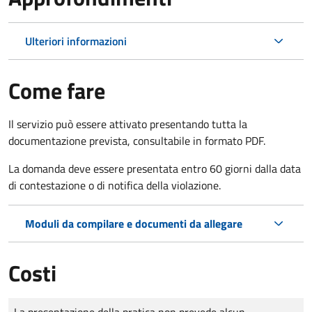
Ulteriori informazioni
Come fare
Il servizio può essere attivato presentando tutta la
documentazione prevista, consultabile in formato PDF.
La domanda deve essere presentata entro 60 giorni dalla data
di contestazione o di notifica della violazione.
Moduli da compilare e documenti da allegare
Costi
Tipo di pagamento
Importo
La presentazione della pratica non prevede alcun