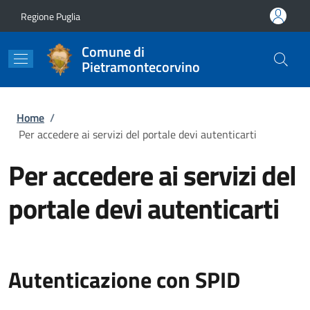
Salta al contenuto principale
Skip to footer content
Regione Puglia
Comune di
Pietramontecorvino
Briciole di pane
Home
/
Per accedere ai servizi del portale devi autenticarti
Per accedere ai servizi del
portale devi autenticarti
Autenticazione con SPID