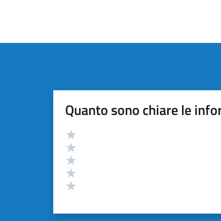
Quanto sono chiare le info
Valutazione
Valuta 5 stelle su 5
Valuta 4 stelle su 5
Valuta 3 stelle su 5
Valuta 2 stelle su 5
Valuta 1 stelle su 5