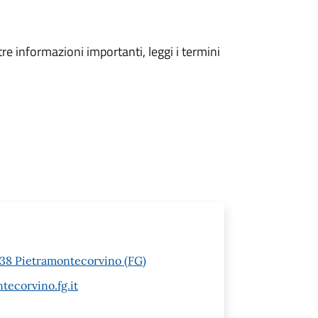
tre informazioni importanti, leggi i termini
1038 Pietramontecorvino (FG)
ecorvino.fg.it