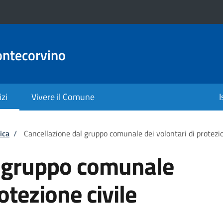
ontecorvino
izi
Vivere il Comune
I
ica
/
Cancellazione dal gruppo comunale dei volontari di protezio
l gruppo comunale
otezione civile