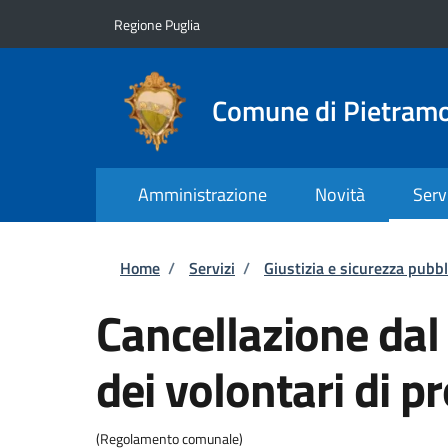
Salta al contenuto principale
Skip to footer content
Regione Puglia
Comune di Pietram
Amministrazione
Novità
Serv
Briciole di pane
Home
/
Servizi
/
Giustizia e sicurezza pubbl
Cancellazione da
dei volontari di pr
(Regolamento comunale)