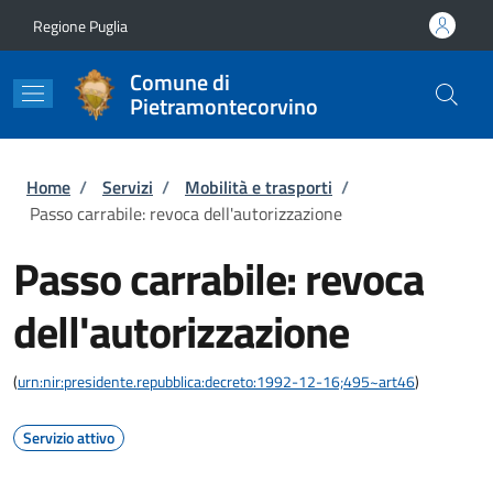
Salta al contenuto principale
Skip to footer content
Regione Puglia
Comune di
Pietramontecorvino
Briciole di pane
Home
/
Servizi
/
Mobilità e trasporti
/
Passo carrabile: revoca dell'autorizzazione
Passo carrabile: revoca
dell'autorizzazione
(
urn:nir:presidente.repubblica:decreto:1992-12-16;495~art46
)
Servizio attivo