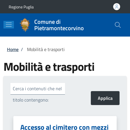
Salta al contenuto principale
Skip to footer content
Regione Puglia
Comune di
Pietramontecorvino
Briciole di pane
Home
/
Mobilità e trasporti
Mobilità e trasporti
Cerca i contenuti che nel
titolo contengono:
Accesso al cimitero con mezzi