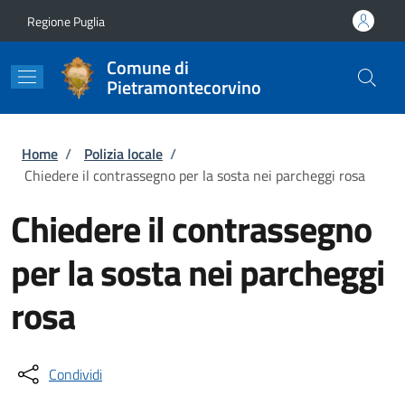
Salta al contenuto principale
Skip to footer content
Regione Puglia
Comune di
Pietramontecorvino
Briciole di pane
Home
/
Polizia locale
/
Chiedere il contrassegno per la sosta nei parcheggi rosa
Chiedere il contrassegno
per la sosta nei parcheggi
rosa
Condividi