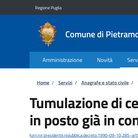
Salta al contenuto principale
Skip to footer content
Regione Puglia
Comune di Pietram
Amministrazione
Novità
Serv
Briciole di pane
Home
/
Servizi
/
Anagrafe e stato civile
/
Tumulazione di cen
in posto già in c
(
urn:nir:presidente.repubblica:decreto:1990-09-10;285~ar