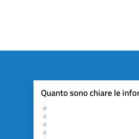
Quanto sono chiare le info
Valutazione
Valuta 5 stelle su 5
Valuta 4 stelle su 5
Valuta 3 stelle su 5
Valuta 2 stelle su 5