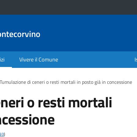
ontecorvino
izi
Vivere il Comune
I
Tumulazione di ceneri o resti mortali in posto già in concessione
eri o resti mortali
oncessione
t93
)