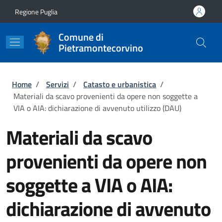
Salta al contenuto principale
Skip to footer content
Regione Puglia
Comune di
Pietramontecorvino
Briciole di pane
Home
/
Servizi
/
Catasto e urbanistica
/
Materiali da scavo provenienti da opere non soggette a
VIA o AIA: dichiarazione di avvenuto utilizzo (DAU)
Materiali da scavo
provenienti da opere non
soggette a VIA o AIA:
dichiarazione di avvenuto