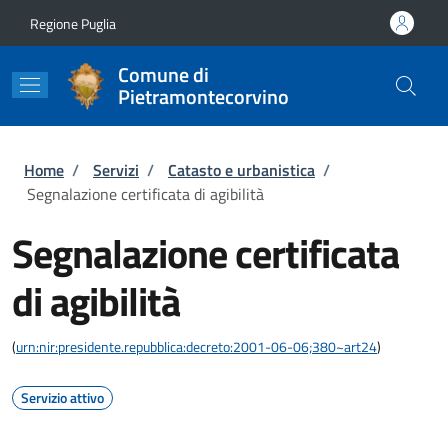
Salta al contenuto principale
Skip to footer content
Regione Puglia
Comune di
Pietramontecorvino
Briciole di pane
Home
/
Servizi
/
Catasto e urbanistica
/
Segnalazione certificata di agibilità
Segnalazione certificata
di agibilità
(
urn:nir:presidente.repubblica:decreto:2001-06-06;380~art24
)
Servizio attivo