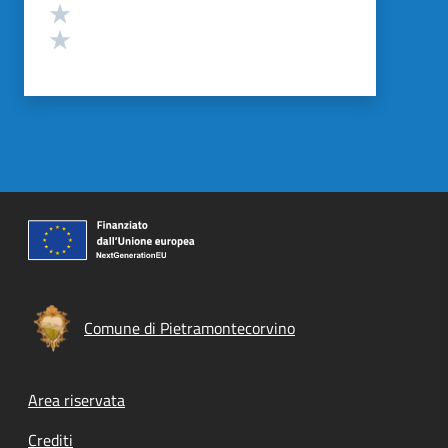
Valuta 2 stelle su 5
Valuta 1 stelle su 5
Comune di Pietramontecorvino
Footer menu
Area riservata
Crediti