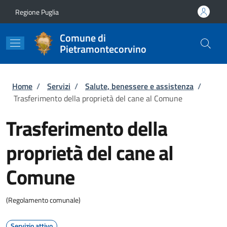
Salta al contenuto principale
Skip to footer content
Regione Puglia
Comune di
Pietramontecorvino
Briciole di pane
Home
/
Servizi
/
Salute, benessere e assistenza
/
Trasferimento della proprietà del cane al Comune
Trasferimento della
proprietà del cane al
Comune
(Regolamento comunale)
Servizio attivo