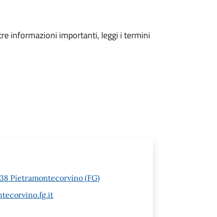
tre informazioni importanti, leggi i termini
1038 Pietramontecorvino (FG)
ecorvino.fg.it