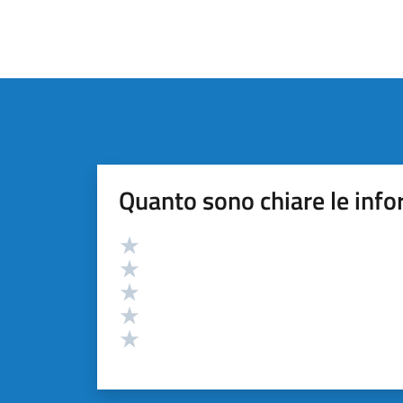
Quanto sono chiare le info
Valutazione
Valuta 5 stelle su 5
Valuta 4 stelle su 5
Valuta 3 stelle su 5
Valuta 2 stelle su 5
Valuta 1 stelle su 5