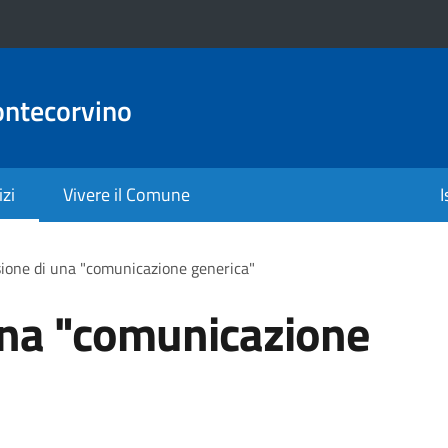
ontecorvino
izi
Vivere il Comune
I
ione di una "comunicazione generica"
una "comunicazione