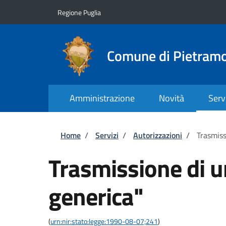
Salta al contenuto principale
Skip to footer content
Regione Puglia
Comune di Pietram
Amministrazione
Novità
Serv
Briciole di pane
Home
/
Servizi
/
Autorizzazioni
/
Trasmiss
Trasmissione di 
generica"
(
urn:nir:stato:legge:1990-08-07;241
)