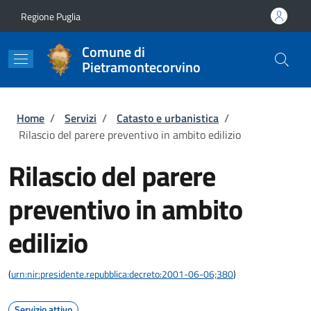
Salta al contenuto principale
Skip to footer content
Regione Puglia
Comune di
Pietramontecorvino
Briciole di pane
Home
/
Servizi
/
Catasto e urbanistica
/
Rilascio del parere preventivo in ambito edilizio
Rilascio del parere
preventivo in ambito
edilizio
(
urn:nir:presidente.repubblica:decreto:2001-06-06;380
)
Servizio attivo