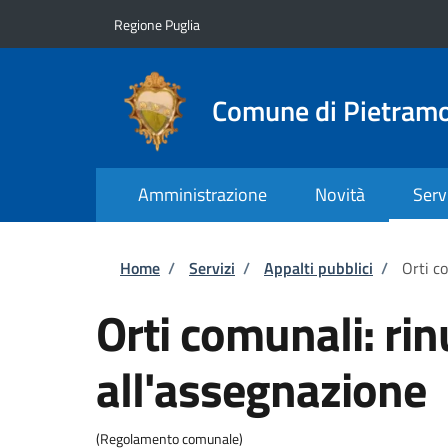
Salta al contenuto principale
Skip to footer content
Regione Puglia
Comune di Pietram
Amministrazione
Novità
Serv
Briciole di pane
Home
/
Servizi
/
Appalti pubblici
/
Orti c
Orti comunali: rin
all'assegnazione
(Regolamento comunale)