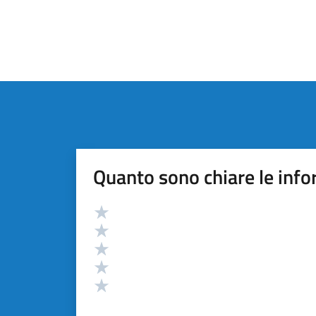
Quanto sono chiare le info
Valutazione
Valuta 5 stelle su 5
Valuta 4 stelle su 5
Valuta 3 stelle su 5
Valuta 2 stelle su 5
Valuta 1 stelle su 5