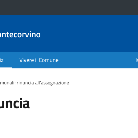
ontecorvino
izi
Vivere il Comune
I
omunali: rinuncia all'assegnazione
uncia