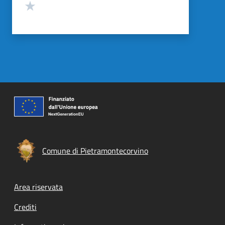
Valuta 1 stelle su 5
Comune di Pietramontecorvino
Footer menu
Area riservata
Crediti