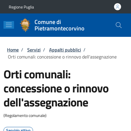
Salta al contenuto principale
Skip to footer content
Regione Puglia
Comune di
Pietramontecorvino
Briciole di pane
Home
/
Servizi
/
Appalti pubblici
/
Orti comunali: concessione o rinnovo dell'assegnazione
Orti comunali:
concessione o rinnovo
dell'assegnazione
(Regolamento comunale)
Servizio attivo