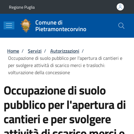
Salta al contenuto principale
Skip to footer content
Regione Puglia
Comune di
Pietramontecorvino
Briciole di pane
Home
/
Servizi
/
Autorizzazioni
/
Occupazione di suolo pubblico per l'apertura di cantieri e
per svolgere attività di scarico merci e traslochi:
volturazione della concessione
Occupazione di suolo
pubblico per l'apertura di
cantieri e per svolgere
attività di scarico merci e