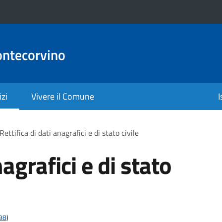
ontecorvino
izi
Vivere il Comune
I
Rettifica di dati anagrafici e di stato civile
nagrafici e di stato
t98
)