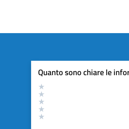
Quanto sono chiare le info
Valutazione
Valuta 5 stelle su 5
Valuta 4 stelle su 5
Valuta 3 stelle su 5
Valuta 2 stelle su 5
Valuta 1 stelle su 5