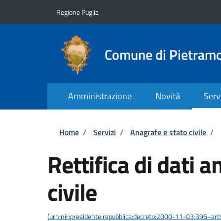
Salta al contenuto principale
Skip to footer content
Regione Puglia
Comune di Pietram
Amministrazione
Novità
Serv
Briciole di pane
Home
/
Servizi
/
Anagrafe e stato civile
/
Rettifica di dati a
civile
(
urn:nir:presidente.repubblica:decreto:2000-11-03;396~ar