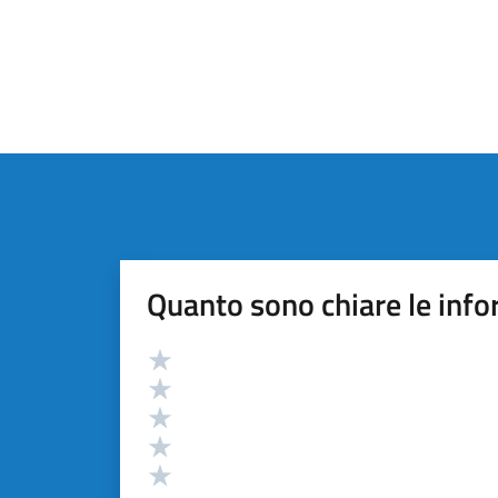
Quanto sono chiare le info
Valutazione
Valuta 5 stelle su 5
Valuta 4 stelle su 5
Valuta 3 stelle su 5
Valuta 2 stelle su 5
Valuta 1 stelle su 5