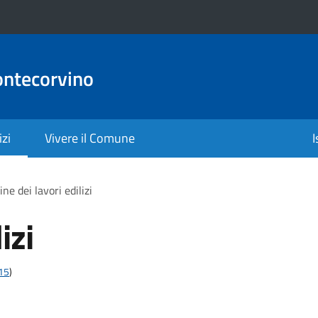
ontecorvino
izi
Vivere il Comune
I
ine dei lavori edilizi
izi
t15
)