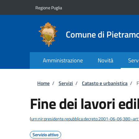
Salta al contenuto principale
Skip to footer content
Regione Puglia
Comune di Pietram
Amministrazione
Novità
Serv
Briciole di pane
Home
/
Servizi
/
Catasto e urbanistica
/
F
Fine dei lavori edil
(
urn:nir:presidente.repubblica:decreto:2001-06-06;380~ar
Servizio attivo