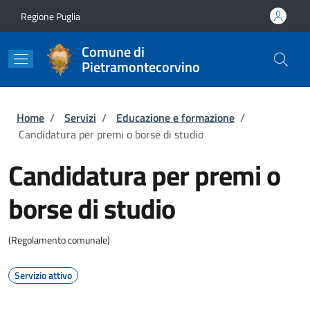
Salta al contenuto principale
Skip to footer content
Regione Puglia
Comune di
Pietramontecorvino
Briciole di pane
Home
/
Servizi
/
Educazione e formazione
/
Candidatura per premi o borse di studio
Candidatura per premi o
borse di studio
(Regolamento comunale)
Servizio attivo