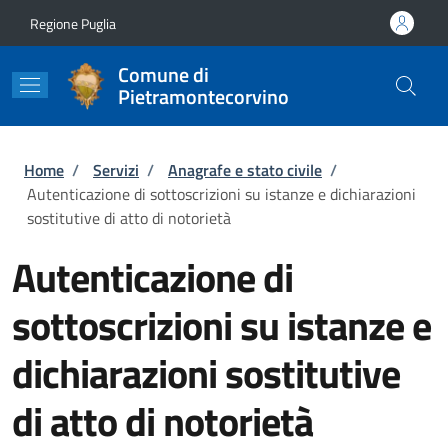
Salta al contenuto principale
Skip to footer content
Regione Puglia
Comune di
Pietramontecorvino
Briciole di pane
Home
/
Servizi
/
Anagrafe e stato civile
/
Autenticazione di sottoscrizioni su istanze e dichiarazioni
sostitutive di atto di notorietà
Autenticazione di
sottoscrizioni su istanze e
dichiarazioni sostitutive
di atto di notorietà