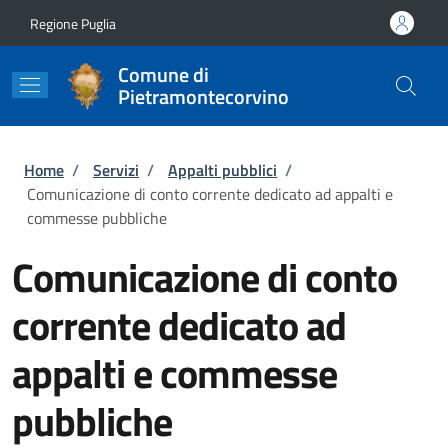
Salta al contenuto principale
Skip to footer content
Regione Puglia
Comune di
Pietramontecorvino
Briciole di pane
Home
/
Servizi
/
Appalti pubblici
/
Comunicazione di conto corrente dedicato ad appalti e
commesse pubbliche
Comunicazione di conto
corrente dedicato ad
appalti e commesse
pubbliche