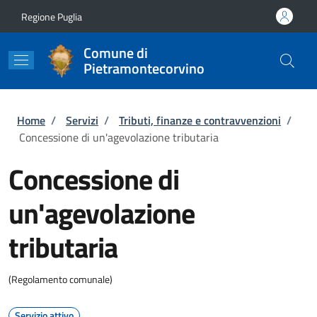
Salta al contenuto principale
Skip to footer content
Regione Puglia
Comune di
Pietramontecorvino
Briciole di pane
Home
/
Servizi
/
Tributi, finanze e contravvenzioni
/
Concessione di un'agevolazione tributaria
Concessione di
un'agevolazione
tributaria
(Regolamento comunale)
Servizio attivo