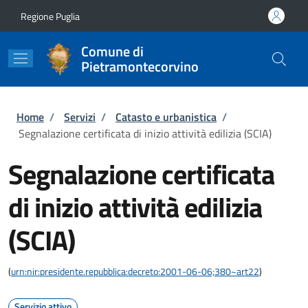
Salta al contenuto principale
Skip to footer content
Regione Puglia
Comune di
Pietramontecorvino
Briciole di pane
Home
/
Servizi
/
Catasto e urbanistica
/
Segnalazione certificata di inizio attività edilizia (SCIA)
Segnalazione certificata
di inizio attività edilizia
(SCIA)
(
urn:nir:presidente.repubblica:decreto:2001-06-06;380~art22
)
Servizio attivo