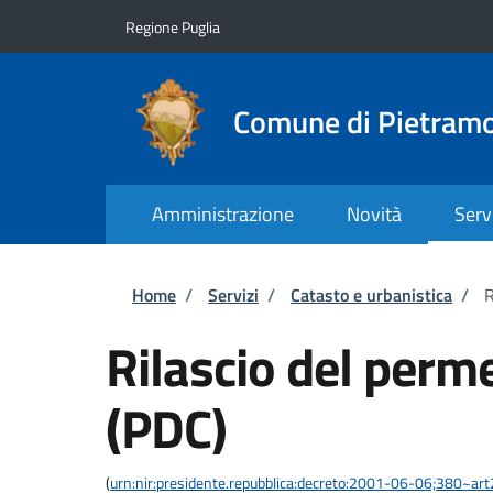
Salta al contenuto principale
Skip to footer content
Regione Puglia
Comune di Pietram
Amministrazione
Novità
Serv
Briciole di pane
Home
/
Servizi
/
Catasto e urbanistica
/
R
Rilascio del perme
(PDC)
(
urn:nir:presidente.repubblica:decreto:2001-06-06;380~ar