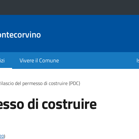
ontecorvino
izi
Vivere il Comune
I
ilascio del permesso di costruire (PDC)
sso di costruire
t20
)