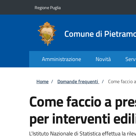
Salta al contenuto principale
Skip to footer content
Regione Puglia
Comune di Pietram
Amministrazione
Novità
Serv
Briciole di pane
Home
/
Domande frequenti
/
Come faccio a 
Come faccio a pres
per interventi edil
L’Istituto Nazionale di Statistica effettua la ril