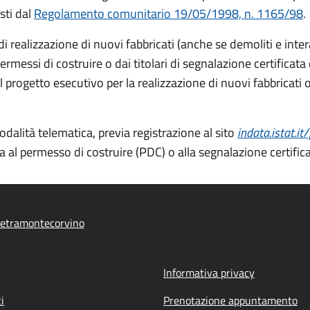
sti dal
Regolamento comunitario 19/05/1998, n. 1165/98
.
di realizzazione di nuovi fabbricati (anche se demoliti e int
 permessi di costruire o dai titolari di segnalazione certificata
l progetto esecutivo per la realizzazione di nuovi fabbricati 
alità telematica, previa registrazione al sito
indata.istat.it
 al permesso di costruire (PDC) o alla segnalazione certificata
ietramontecorvino
Informativa privacy
i
Prenotazione appuntamento