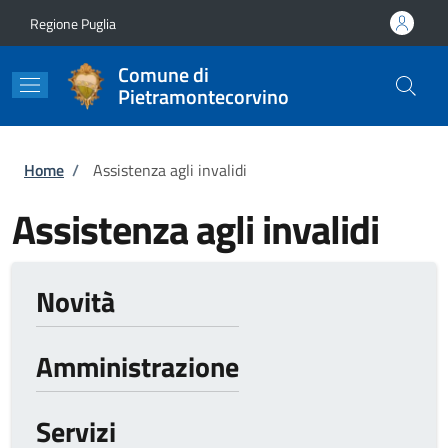
Salta al contenuto principale
Skip to footer content
Regione Puglia
Comune di
Pietramontecorvino
Briciole di pane
Home
/
Assistenza agli invalidi
Assistenza agli invalidi
Novità
Amministrazione
Servizi