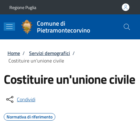
Salta al contenuto principale
Skip to footer content
Regione Puglia
Comune di
Pietramontecorvino
Briciole di pane
Home
/
Servizi demografici
/
Costituire un'unione civile
Costituire un'unione civile
Condividi
Normativa di riferimento