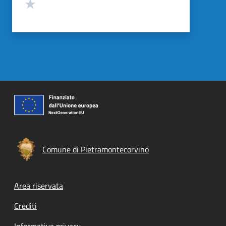
Valuta 1 stelle su 5
Comune di Pietramontecorvino
Footer menu
Area riservata
Crediti