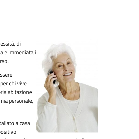
essità, di
a e immediata i
orso.
essere
 per chi vive
pria abitazione
omia personale,
tallato a casa
positivo