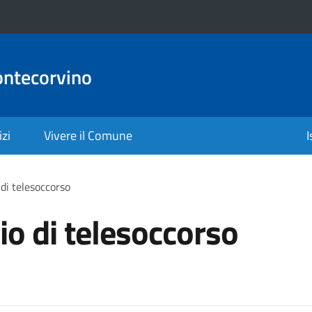
ontecorvino
izi
Vivere il Comune
I
 di telesoccorso
io di telesoccorso