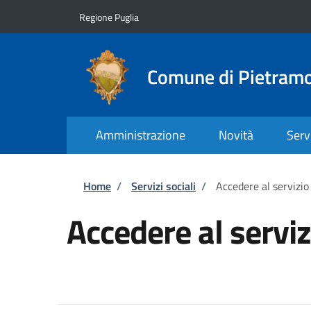
Salta al contenuto principale
Skip to footer content
Regione Puglia
Comune di Pietram
Amministrazione
Novità
Serv
Briciole di pane
Home
/
Servizi sociali
/
Accedere al servizio
Accedere al serviz