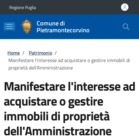
Salta al contenuto principale
Skip to footer content
Regione Puglia
Comune di
Pietramontecorvino
Briciole di pane
Home
/
Patrimonio
/
Manifestare l'interesse ad acquistare o gestire immobili di
proprietà dell'Amministrazione
Manifestare l'interesse ad
acquistare o gestire
immobili di proprietà
dell'Amministrazione