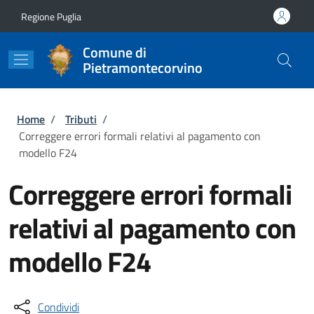
Salta al contenuto principale
Skip to footer content
Regione Puglia
Comune di
Pietramontecorvino
Briciole di pane
Home
/
Tributi
/
Correggere errori formali relativi al pagamento con
modello F24
Correggere errori formali
relativi al pagamento con
modello F24
Condividi