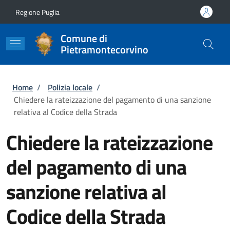
Salta al contenuto principale
Skip to footer content
Regione Puglia
Comune di
Pietramontecorvino
Briciole di pane
Home
/
Polizia locale
/
Chiedere la rateizzazione del pagamento di una sanzione
relativa al Codice della Strada
Chiedere la rateizzazione
del pagamento di una
sanzione relativa al
Codice della Strada