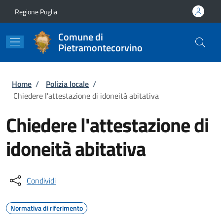
Salta al contenuto principale
Skip to footer content
Regione Puglia
Comune di
Pietramontecorvino
Briciole di pane
Home
/
Polizia locale
/
Chiedere l'attestazione di idoneità abitativa
Chiedere l'attestazione di
idoneità abitativa
Condividi
Normativa di riferimento