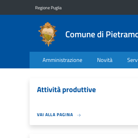
Salta al contenuto principale
Skip to footer content
Regione Puglia
Comune di Pietram
Amministrazione
Novità
Serv
Attività produttive
VAI ALLA PAGINA